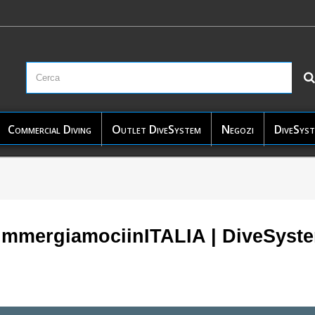
Commercial Diving
Outlet DiveSystem
Negozi
DiveSyst
ImmergiamociinITALIA | DiveSyst