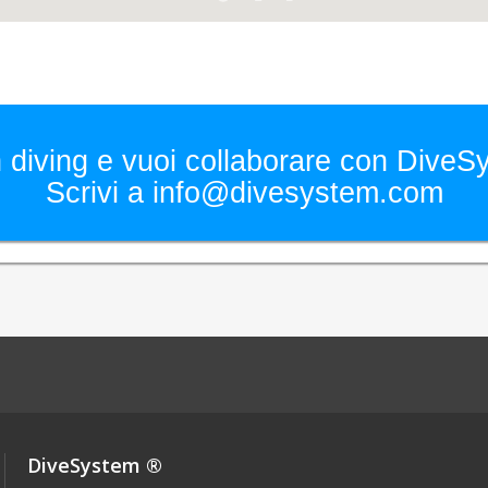
 diving e vuoi collaborare con Dive
Scrivi a info@divesystem.com
DiveSystem ®