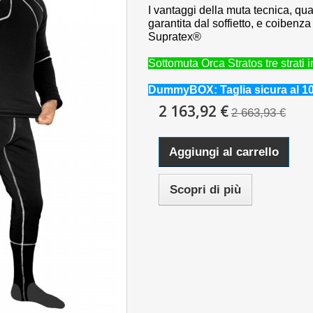
I vantaggi della muta tecnica, qual
garantita dal soffietto, e coibenz
Supratex®
Sottomuta Orca Stratos tre strati 
DummyBOX: Taglia sicura al 1
2 163,92 €
2 663,93 €
Aggiungi al carrello
Scopri di più