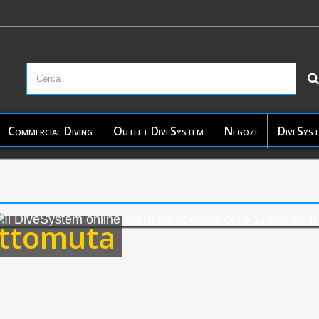
Commercial Diving
Outlet DiveSystem
Negozi
DiveSyst
ottomuta