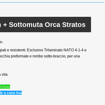
n + Sottomuta Orca Stratos
o.
giati e resistenti: Esclusivo Trilaminato NATO 4-1-4 e
occhia preformate e rombo sotto-braccio, per una
 vita.
incluso
e a casa tua