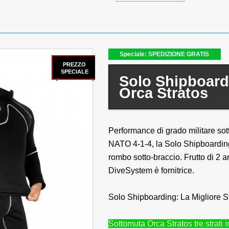
Speciale: SPEDIZIONE GRATIS
PREZZO
SPECIALE
Solo Shipboar
Orca Stratos
Performance di grado militare sot
NATO 4-1-4, la Solo Shipboarding
rombo sotto-braccio. Frutto di 2 an
DiveSystem è fornitrice.
Solo Shipboarding: La Migliore S
Sottomuta Orca Stratos tre strati 