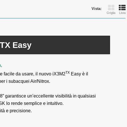
Vista:
Griglia
Lista
TX Easy
,
TX
te facile da usare, il nuovo iX3M2
Easy è il
r i subacquei Air/Nitrox.
8” garantisce un’eccellente visibilità in qualsiasi
SK lo rende semplice e intuitivo.
tà e precisione.