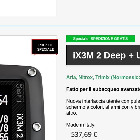
Speciale: SPEDIZIONE GRATIS
PREZZO
SPECIALE
iX3M 2 Deep + 
Aria, Nitrox, Trimix (Normossico
Fatto per il subacqueo avanzat
Nuova interfaccia utente con puls
schermo a colori, allarmi con vib
altro.
Made in Italy
537,69 €