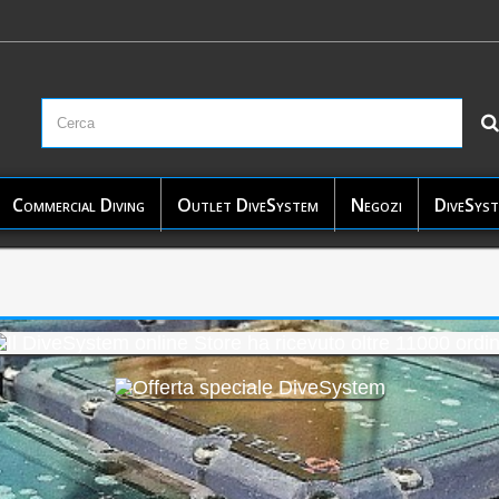
Commercial Diving
Outlet DiveSystem
Negozi
DiveSyst