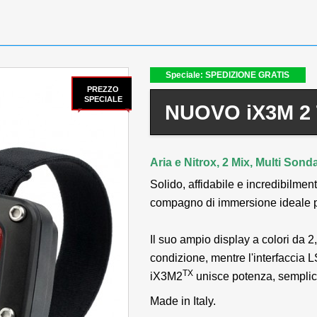
Speciale: SPEDIZIONE GRATIS
PREZZO
SPECIALE
NUOVO iX3M 2 
Aria e Nitrox, 2 Mix, Multi Sonda
Solido, affidabile e incredibilmen
compagno di immersione ideale pe
Il suo ampio display a colori da 2,
condizione, mentre l'interfaccia L
TX
iX3M2
unisce potenza, semplici
Made in Italy.