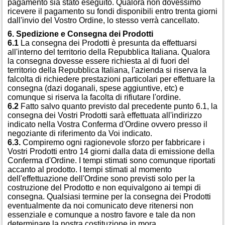
pagamento sia stato eseguito. Qualora non dovessimo
ricevere il pagamento su fondi disponibili entro trenta giorni
dall'invio del Vostro Ordine, lo stesso verrà cancellato.
6. Spedizione e Consegna dei Prodotti
6.1
La consegna dei Prodotti è presunta da effettuarsi
all'interno del territorio della Repubblica Italiana. Qualora
la consegna dovesse essere richiesta al di fuori del
territorio della Repubblica Italiana, l'azienda si riserva la
falcolta di richiedere prestazioni particolari per effettuare la
consegna (dazi doganali, spese aggiuntive, etc) e
comunque si riserva la facolta di rifiutare l'ordine.
6.2
Fatto salvo quanto previsto dal precedente punto 6.1, la
consegna dei Vostri Prodotti sarà effettuata all'indirizzo
indicato nella Vostra Conferma d'Ordine ovvero presso il
negoziante di riferimento da Voi indicato.
6.3.
Compiremo ogni ragionevole sforzo per fabbricare i
Vostri Prodotti entro 14 giorni dalla data di emissione della
Conferma d'Ordine. I tempi stimati sono comunque riportati
accanto al prodotto. I tempi stimati al momento
dell'effettuazione dell'Ordine sono previsti solo per la
costruzione del Prodotto e non equivalgono ai tempi di
consegna. Qualsiasi termine per la consegna dei Prodotti
eventualmente da noi comunicato deve ritenersi non
essenziale e comunque a nostro favore e tale da non
determinare la nostra costituzione in mora.