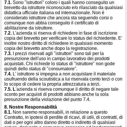
7.1.
Sono "istruttori" coloro i quali hanno conseguito un
brevetto da istruttore riconosciuto e/o rilasciato da qualsiasi
didattica ufficiale italiana od internazionale. Non è
considerato istruttore che ancora sta seguendo corsi o
comunque non abbia conseguito il certificato di
abilitazione da istruttore.
7.2.
L'azienda si riserva di richiedere in fase di iscrizione
copia del brevetto per verificare lo status del richiedente. E'
inoltre nostro diritto di richiedere in qualsiasi momento
copia del brevetto anche dopo la registrazione.
7.3.
I prezzi riservati agli "istruttori" sono tali per la
presunzione dell'uso in campo lavorativo dei prodotti
acquistati. Chi richiede lo status di "istruttore" non gode
quindi dello status di "consumatore".
7.4.
L' istruttore si impegna a non acquistare il materiale
usufruendo della scoutistica a lui riservata conto terzi o con
lo scopo di cedere la propria attrezzatura a terzi.
7.5. L
'azienda si riserva comunque il diritto di negare tale
sconto per acquisti di prodotti abbiano anche la sola
presunzione della violazione del punto 7.4.
8. Nostre Responsabilità
8.1.
Non saremo responsabili, in relazione a questo
Contratto, in ipotesi di perdite di ricavi, di utili, di contratti, di
dati o per ogni altro danno diretto o indiretto di qualsiasi