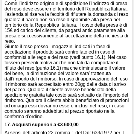
Come l'indirizzo originale di spedizione l'indirizzo di presa
del reso deve essere nel territorio dell Repubblica Italiana.
l'azienda si riserva la facoltà di rifiutare la domanda di reso
qualora il pacco non sia reso disponibile alla presa nel
territorio della Repubblica Italiana. Il costo della presa è di
15€ ed carico del cliente, da pagarsi anticipatamente alla
presa e successivamente all'accettazione della richiesta di
reso.
Giunto il reso presso i magazzini indicati in fase di
accettazione il prodotto sarà controllato ed in caso di
conformità alle regole del reso (vedi punto 16.1). Nel caso
fossero presenti motivi anche non tali da comportare il
rifiuto del reso (punto 16.1) ma che diminuiscano il valore
del bene, la diminuzione del valore sara' trattenuta
dall'importo del rimborso. In caso di approvazione del reso
il rimborso sarà accreditato entro 30gg dalla data di arrivo
del pacco. Qualora il cliente avesse beneficiato della
spedizione gratuita tale costo sarà sottratto dall'importo del
rimborso. Qualora il cliente abbia beneficiato di promozioni
od omaggi essi dovranno essere inclusi nel reso, in caso
contrario saranno addebitati al prezzo riportato nella
conferma d'ordine.
17. Acquisti superiori a €3.600,00
Ai sensi dell'articolo 22,comma 1 del Dpr 633/1972 per il