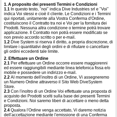
1. A proposito dei presenti Termini e Condizioni
1.1
In questo testo, "noi" indica Dive Industries srl e "Voi"
indica Voi stessi e cioè il cliente. Le Condizioni e i Termini
qui riportati, unitamente alla Vostra Conferma d'Ordine,
costituiscono il Contratto tra noi e Voi per la fornitura dei
Prodotti. Nessuna altra condizione o termine potrà trovare
applicazione. Il Contratto non potrà essere modificato se
non previo accordo scritto o per e-mail.
1.2
Dive System si riserva il diritto, a propria discrezione, di
limitare i quantitativi degli ordini e di rifiutare o cancellare
gli ordini eccedenti tale limite.
2. Effettuare un Ordine
2.1
Per effettuare un Ordine occorre essere maggiorenni
ed essere raggiungibili mediante linea telefonica fissa e/o
mobile e possedere un indirizzo e-mail.
2.2
Al momento dell'inoltro di un Ordine, Vi assegneremo
un Numero Ordine attraverso il Sito Web DiveSystem
Store.
2.3
Con l'inoltro di un Ordine Voi effettuate una proposta di
acquisto dei Prodotti scelti sulla base dei presenti Termini
e Condizioni. Noi saremo liberi di accettare o meno detta
proposta.
2.4
Qualora l'Ordine venga accettato, Vi daremo notizia
dell'accettazione mediante l'emissione di una Conferma