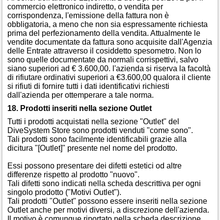
commercio elettronico indiretto, o vendita per
corrispondenza, l'emissione della fattura non è
obbligatoria, a meno che non sia espressamente richiesta
prima del perfezionamento della vendita. Attualmente le
vendite documentate da fattura sono acquisite dall'Agenzia
delle Entrate attraverso il cosiddetto spesometro. Non lo
sono quelle documentate da normali corrispettivi, salvo
siano superiori ad € 3.600,00. l'azienda si riserva la facoltà
di rifiutare ordinativi superiori a €3.600,00 qualora il cliente
si rifiuti di fornire tutti i dati identificativi richiesti
dall'azienda per ottemperare a tale norma.
18. Prodotti inseriti nella sezione Outlet
Tutti i prodotti acquistati nella sezione "Outlet" del
DiveSystem Store sono prodotti venduti "come sono".
Tali prodotti sono facilmente identificabili grazie alla
dicitura "[Outlet]" presente nel nome del prodotto.
Essi possono presentare dei difetti estetici od altre
differenze rispetto al prodotto "nuovo".
Tali difetti sono indicati nella scheda descrittiva per ogni
singolo prodotto ("Motivi Outlet").
Tali prodotti "Outlet" possono essere inseriti nella sezione
Outlet anche per motivi diversi, a discrezione dell'azienda.
Il motivo è comunque riportato nella scheda descrizione