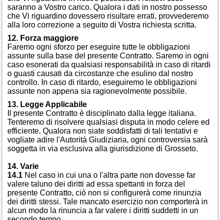
saranno a Vostro carico. Qualora i dati in nostro possesso
che Vi riguardino dovessero risultare errati, provvederemo
alla loro correzione a seguito di Vostra richiesta scritta.
12. Forza maggiore
Faremo ogni sforzo per eseguire tutte le obbligazioni
assunte sulla base del presente Contratto. Saremo in ogni
caso esonerati da qualsiasi responsabilità in caso di ritardi
o guasti causati da circostanze che esulino dal nostro
controllo. In caso di ritardo, eseguiremo le obbligazioni
assunte non appena sia ragionevolmente possibile.
13. Legge Applicabile
Il presente Contratto è disciplinato dalla legge italiana.
Tenteremo di risolvere qualsiasi disputa in modo celere ed
efficiente. Qualora non siate soddisfatti di tali tentativi e
vogliate adire l'Autorità Giudiziaria, ogni controversia sarà
soggetta in via esclusiva alla giurisdizione di Grosseto.
14. Varie
14.1
Nel caso in cui una o l'altra parte non dovesse far
valere taluno dei diritti ad essa spettanti in forza del
presente Contratto, ciò non si configurerà come rinunzia
dei diritti stessi. Tale mancato esercizio non comporterà in
alcun modo la rinuncia a far valere i diritti suddetti in un
secondo tempo.