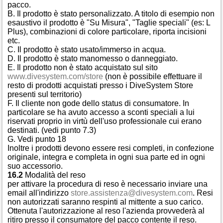
pacco.
B. Il prodotto è stato personalizzato. A titolo di esempio non
esaustivo il prodotto è "Su Misura", "Taglie speciali" (es: L
Plus), combinazioni di colore particolare, riporta incisioni
etc.
C. Il prodotto è stato usato/immerso in acqua.
D. Il prodotto è stato manomesso o danneggiato.
E. Il prodotto non è stato acquistato sul sito
www.divesystem.com/store
(non è possibile effettuare il
resto di prodotti acquistati presso i DiveSystem Store
presenti sul territorio)
F. Il cliente non gode dello status di consumatore. In
particolare se ha avuto accesso a sconti speciali a lui
riservati proprio in virtù dell'uso professionale cui erano
destinati. (vedi punto 7.3)
G. Vedi punto 18
Inoltre i prodotti devono essere resi completi, in confezione
originale, integra e completa in ogni sua parte ed in ogni
suo accessorio.
16.2
Modalità del reso
per attivare la procedura di reso è necessario inviare una
email all'indirizzo
store.assistenza@divesystem.com
. Resi
non autorizzati saranno respinti al mittente a suo carico.
Ottenuta l'autorizzazione al reso l'azienda provvederà al
ritiro presso il consumatore del pacco contente il reso.