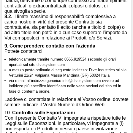
natura, derivante o comunque connesso ad inadempimenti
contrattuali o extracontrattuali, colposi o dolosi, di
qualsivoglia specie.
8.2.
Il limite massimo di responsabilità complessiva a
carico nostro in virtù del presente Contratto sia
contrattuale, sia per fatto illecito (anche a titolo di colpa) o
ad altro titolo non potrà in alcun caso superare l'importo da
Voi corrispostoci in relazione ai Prodotti e/o Servizi.
9. Come prendere contatto con l'azienda
Potrete contattarci:
telefonicamente tramite numero 0566.919524 secondo gli orari
riportati sul sito
divesystem.com
a mezzo posta ordinaria al seguente indirizzo: Dive Industries srl via
Vetturini 22/24 Valpiana Massa Marittima (GR) 58024 Italia
via e-mail all'indirizzo generico
info@divesystem.com
ovvero ad
indirizzo più specifico identificato nelle varie sezioni del sito ed in
fase di conferma ordine.
Laddove ci contattiate in relazione al Vostro ordine, dovrete
sempre indicare il Vostro Numero d'Ordine Web.
10. Controllo sulle Esportazioni
Con il presente Contratto Vi impegnate a rispettare tutte le
Leggi sulle Esportazioni. In particolare, vi impegnate a (i)
non esportare i Prodotti in nessun paese in violazione