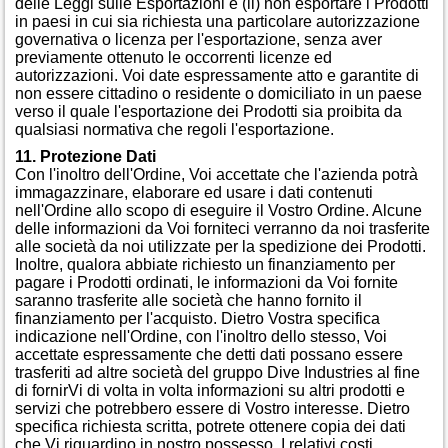
delle Leggi sulle Esportazioni e (ii) non esportare i Prodotti
in paesi in cui sia richiesta una particolare autorizzazione
governativa o licenza per l'esportazione, senza aver
previamente ottenuto le occorrenti licenze ed
autorizzazioni. Voi date espressamente atto e garantite di
non essere cittadino o residente o domiciliato in un paese
verso il quale l'esportazione dei Prodotti sia proibita da
qualsiasi normativa che regoli l'esportazione.
11. Protezione Dati
Con l'inoltro dell'Ordine, Voi accettate che l'azienda potrà
immagazzinare, elaborare ed usare i dati contenuti
nell'Ordine allo scopo di eseguire il Vostro Ordine. Alcune
delle informazioni da Voi forniteci verranno da noi trasferite
alle società da noi utilizzate per la spedizione dei Prodotti.
Inoltre, qualora abbiate richiesto un finanziamento per
pagare i Prodotti ordinati, le informazioni da Voi fornite
saranno trasferite alle società che hanno fornito il
finanziamento per l'acquisto. Dietro Vostra specifica
indicazione nell'Ordine, con l'inoltro dello stesso, Voi
accettate espressamente che detti dati possano essere
trasferiti ad altre società del gruppo Dive Industries al fine
di fornirVi di volta in volta informazioni su altri prodotti e
servizi che potrebbero essere di Vostro interesse. Dietro
specifica richiesta scritta, potrete ottenere copia dei dati
che Vi riguardino in nostro possesso. I relativi costi