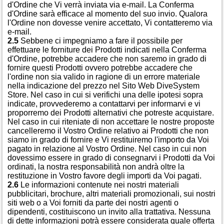
d'Ordine che Vi verrà inviata via e-mail. La Conferma
d'Ordine sarà efficace al momento del suo invio. Qualora
l'Ordine non dovesse venire accettato, Vi contatteremo via
e-mail.
2.5
Sebbene ci impegniamo a fare il possibile per
effettuare le forniture dei Prodotti indicati nella Conferma
d'Ordine, potrebbe accadere che non saremo in grado di
fornire questi Prodotti ovvero potrebbe accadere che
l'ordine non sia valido in ragione di un errore materiale
nella indicazione del prezzo nel Sito Web DiveSystem
Store. Nel caso in cui si verifichi una delle ipotesi sopra
indicate, provvederemo a contattarvi per informarvi e vi
proporremo dei Prodotti alternativi che potreste acquistare.
Nel caso in cui riteniate di non accettare le nostre proposte
cancelleremo il Vostro Ordine relativo ai Prodotti che non
siamo in grado di fornire e Vi restituiremo l'importo da Voi
pagato in relazione al Vostro Ordine. Nel caso in cui non
dovessimo essere in grado di consegnarvi i Prodotti da Voi
ordinati, la nostra responsabilità non andrà oltre la
restituzione in Vostro favore degli importi da Voi pagati.
2.6
Le informazioni contenute nei nostri materiali
pubblicitari, brochure, altri materiali promozionali, sui nostri
siti web o a Voi forniti da parte dei nostri agenti o
dipendenti, costituiscono un invito alla trattativa. Nessuna
di dette informazioni potrà essere considerata quale offerta