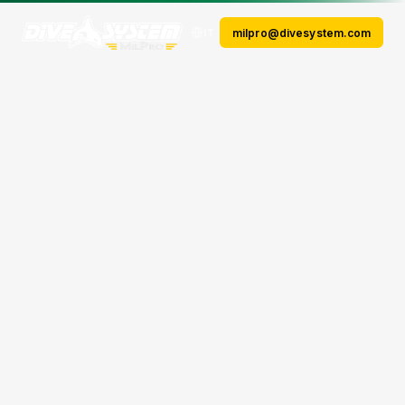
milpro@divesystem.com
IT