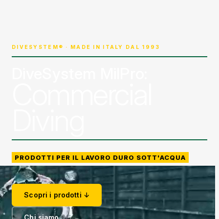
DIVESYSTEM® · MADE IN ITALY DAL 1993
DiveSystem MilPro:
Commercial
Diving
PRODOTTI PER IL LAVORO DURO SOTT'ACQUA
Scopri i prodotti ↓
Chi siamo