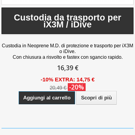
Custodia da trasporto per
iX3M / iDive
Custodia in Neoprene M.D. di protezione e trasporto per iX3M
o iDive.
Con chiusura a risvolto e fastex con sgancio rapido.
16,39 €
-10% EXTRA: 14,75 €
-20%
20,49 €
Aggiungi al carrello
Scopri di più