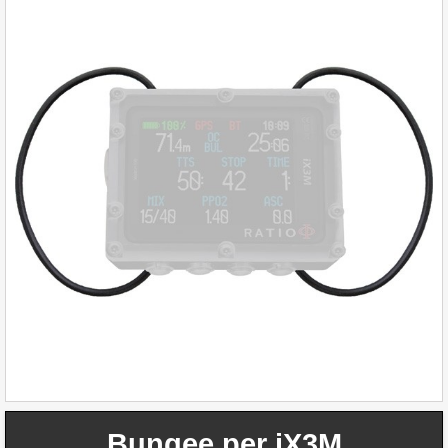
Bungee per iX3M