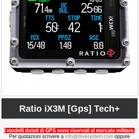
Ratio iX3M [Gps] Tech+
I modelli dotati di GPS sono riservati al mercato militare.
Per quotazioni scrivere a
info@divesystem.com
oppure