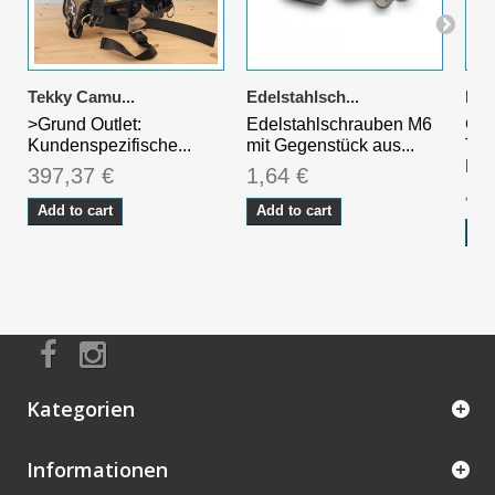
Tekky Camu...
Edelstahlsch...
Bla
>Grund Outlet:
Edelstahlschrauben M6
Ges
Kundenspezifische...
mit Gegenstück aus...
Tec
Filo
397,37 €
1,64 €
46
Add to cart
Add to cart
Ad
Kategorien
Informationen