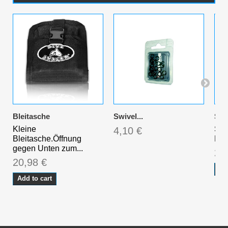
Bleitasche
Swivel...
Set.
Kleine
Set
4,10 €
Bleitasche.Öffnung
Kom
gegen Unten zum...
23
20,98 €
Ad
Add to cart