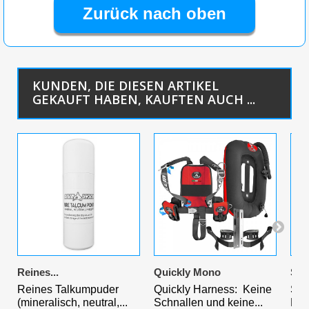
Zurück nach oben
KUNDEN, DIE DIESEN ARTIKEL
GEKAUFT HABEN, KAUFTEN AUCH ...
Reines...
Quickly Mono
Solo
Reines Talkumpuder
Quickly Harness: Keine
Sol
(mineralisch, neutral,...
Schnallen und keine...
Perf