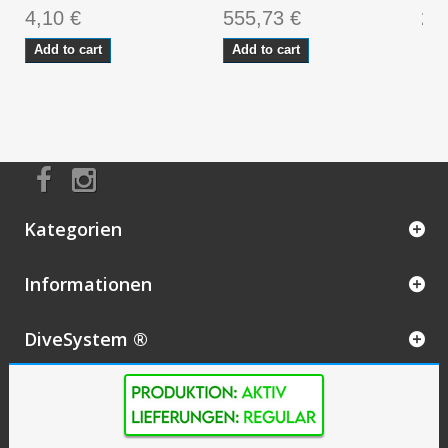
4,10 €
555,73 €
2 
Add to cart
Add to cart
Kategorien
Informationen
DiveSystem ®