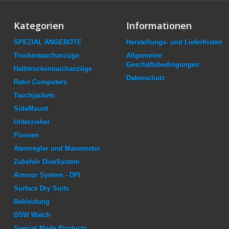
Kategorien
Informationen
SPEZIAL ANGEBOTE
Herstellungs- und Lieferfristen
Trockentauchanzüge
Allgemeine
Geschäftsbedingungen
Halbtrockentauchanzüge
Datenschutz
Ratio Computers
Tauchjackets
SideMount
Unterzieher
Flossen
Atemregler und Manometer
Zubehör DiveSystem
Armour System - DPI
Surface Dry Suits
Bekleidung
DSW Watch
Special Made Products