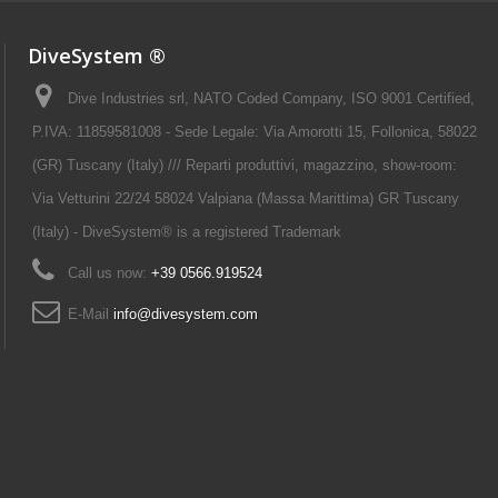
DiveSystem ®
Dive Industries srl, NATO Coded Company, ISO 9001 Certified,
P.IVA: 11859581008 - Sede Legale: Via Amorotti 15, Follonica, 58022
(GR) Tuscany (Italy) /// Reparti produttivi, magazzino, show-room:
Via Vetturini 22/24 58024 Valpiana (Massa Marittima) GR Tuscany
(Italy) - DiveSystem® is a registered Trademark
Call us now:
+39 0566.919524
E-Mail
info@divesystem.com